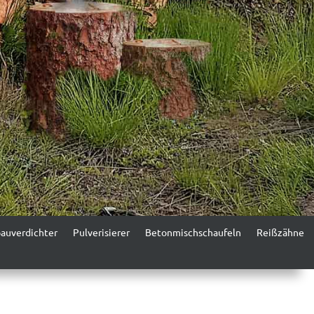
au­verdichter
Pul­verisier­er
Beton­mis­chschaufeln
Reißzähne