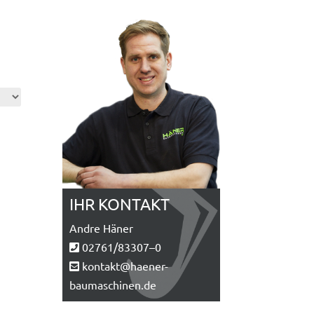
IHR KONTAKT
Andre Hän­er
02761/83307–0
kontakt@haener-
baumaschinen.de