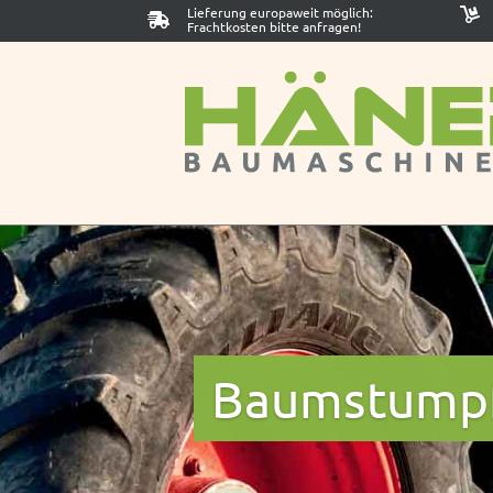
Lieferung europaweit möglich:
Frachtkosten bitte anfragen!
Baum­s­tumpf