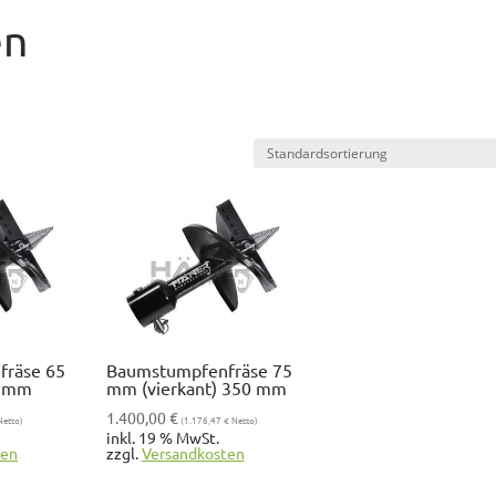
en
fräse 65
Baumstumpfenfräse 75
0 mm
mm (vierkant) 350 mm
1.400,00
€
etto)
(
1.176,47
€
Netto)
inkl. 19 % MwSt.
ten
zzgl.
Ver­sand­kosten