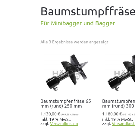
Baumstumpffräs
Für Minibagger und Bagger
Alle 3 Ergeb­nisse wer­den angezeigt
Baumstumpfenfräse 65
Baumstumpfen
mm (rund) 250 mm
mm (rund) 30
1.130,00
€
1.180,00
€
(
949,58
€
Netto)
(
991,60
€
N
inkl. 19 % MwSt.
inkl. 19 % MwSt.
zzgl.
Ver­sand­kosten
zzgl.
Ver­sand­kos