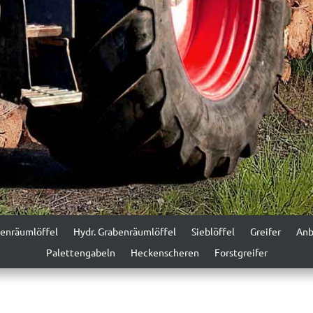
n­räum­löf­fel
Hydr. Graben­räum­löf­fel
Sieblöf­fel
Greifer
Anb
Palet­tenga­beln
Heck­en­scheren
Forstgreifer