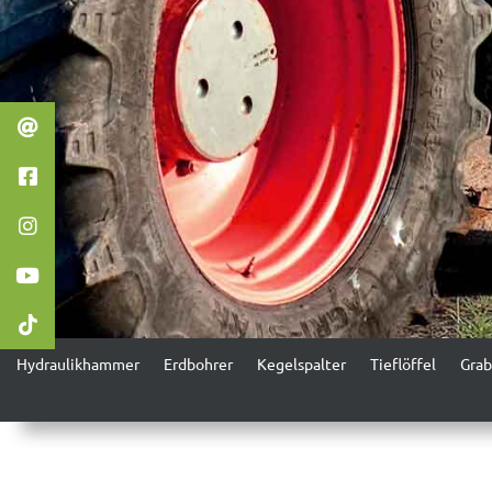
Hydraulikham­mer
Erd­bohrer
Kegelspal­ter
Tieflöf­fel
Grabe