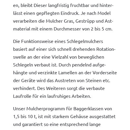
en, bleibt Dieser langfristig frucht­bar und hin­ter­
lässt einen gepflegten Ein­druck. Je nach Mod­el
ver­ar­beit­en die Mulcher Gras, Gestrüpp und Ast­
ma­te­r­i­al mit einem Durchmess­er von 2 bis 5 cm.
Die Funk­tion­sweise eines Schlegel­m­ulchers
basiert auf ein­er sich schnell drehen­den Rota­tion­
swelle an der eine Vielzahl von beweglichen
Schlegeln ver­baut ist. Durch pen­del­nd aufge­
hängte und verzink­te Lamellen an der Vorder­seite
der Geräte wird das Aus­treten von Steinen etc.
ver­hin­dert. Des Weit­eren sorgt die ver­baute
Laufrol­le für ein laufruhiges Arbeiten.
Unser Mulcher­pro­gramm für Bag­gerk­lassen von
1,5 bis 10 t, ist mit starkem Gehäuse aus­ges­tat­tet
und garantiert so eine entsprechend lange