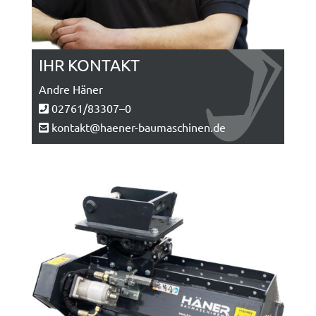
IHR KONTAKT
Andre Hän­er
02761/83307–0
kontakt@haener-baumaschinen.de