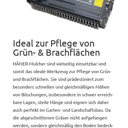
Ideal zur Pflege von
Grün- & Brachflächen
HÄNER Mulcher sind viel­seit­ig ein­set­zbar und
somit das ide­ale Werkzeug zur Pflege von Grün-
und Brach­flächen. Sie sind prädes­tiniert zum
beson­ders schnellen und gle­ich­mäßi­gen Mähen
von Böschun­gen, ins­beson­dere in schw­er erre­ich­
bare Lagen, steile Hänge und eignen sich daher
auch per­fekt im Garten- und Land­schafts­bau. Da
die abgeschnit­te­nen Gräs­er nicht aufge­fan­gen
wer­den, son­dern gle­ich­mäßig den Boden bedeck­