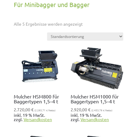
Für Minibagger und Bagger
Alle 5 Ergeb­nisse wer­den angezeigt
Mulcher HSM800 für
Mulcher HSM1000 für
Baggertypen 1,5–4 t
Baggertypen 1,5–4 t
2.720,00
€
2.920,00
€
(
2.285,71
€
Netto)
(
2.453,78
€
Netto)
inkl. 19 % MwSt.
inkl. 19 % MwSt.
zzgl.
Ver­sand­kosten
zzgl.
Ver­sand­kosten