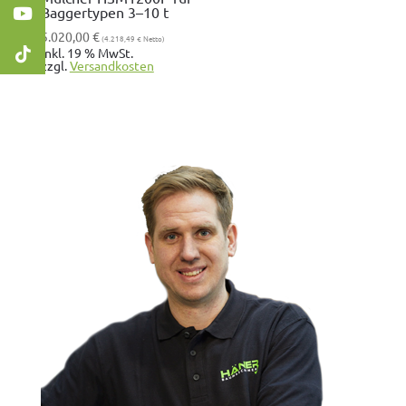
Baggertypen 3–10 t
5.020,00
€
(
4.218,49
€
Netto)
inkl. 19 % MwSt.
zzgl.
Ver­sand­kosten