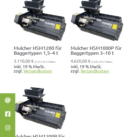
Mulcher HSM1200 für
Mulcher HSM1000P für
Baggertypen 1,5–4 t
Baggertypen 3–10 t
3.110,00
€
4.620,00
€
(
2.613,45
€
Netto)
(
3.882,35
€
Netto)
inkl. 19 % MwSt.
inkl. 19 % MwSt.
zzgl.
Ver­sand­kosten
zzgl.
Ver­sand­kosten
Mulcher HSM1200P für