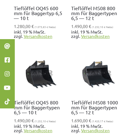
Tieflöffel OQ45 600
Tieflöffel MS08 800
mm für Baggertyp 6,5
mm für Baggertypen
— 10 t
6,5 — 12 t
1.280,00
€
1.490,00
€
(
1.075,63
€
Netto)
(
1.252,10
€
Netto)
inkl. 19 % MwSt.
inkl. 19 % MwSt.
zzgl.
Ver­sand­kosten
zzgl.
Ver­sand­kosten
Tieflöffel OQ45 800
Tieflöffel MS08 1000
mm für Baggertypen
mm für Baggertypen
6,5 — 10 t
6,5 — 12 t
1.490,00
€
1.690,00
€
(
1.252,10
€
Netto)
(
1.420,17
€
Netto)
inkl. 19 % MwSt.
inkl. 19 % MwSt.
zzgl.
Ver­sand­kosten
zzgl.
Ver­sand­kosten