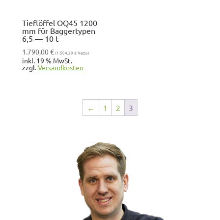
Tieflöffel OQ45 1200
mm für Baggertypen
6,5 — 10 t
1.790,00
€
(
1.504,20
€
Netto)
inkl. 19 % MwSt.
zzgl.
Ver­sand­kosten
←
1
2
3