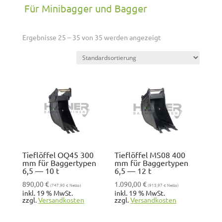
Für Mini­bag­ger und Bagger
Ergeb­nisse 25 – 35 von 35 wer­den angezeigt
Tieflöffel OQ45 300
Tieflöffel MS08 400
mm für Baggertypen
mm für Baggertypen
6,5 — 10 t
6,5 — 12 t
890,00
€
1.090,00
€
(
747,90
€
Netto)
(
915,97
€
Netto)
inkl. 19 % MwSt.
inkl. 19 % MwSt.
zzgl.
Ver­sand­kosten
zzgl.
Ver­sand­kosten