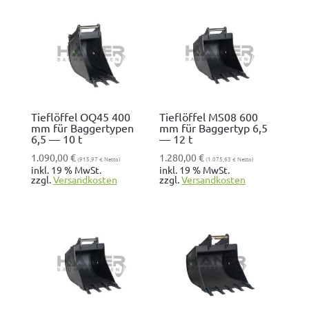
Tieflöffel OQ45 400
Tieflöffel MS08 600
mm für Baggertypen
mm für Baggertyp 6,5
6,5 — 10 t
— 12 t
1.090,00
€
1.280,00
€
(
915,97
€
Netto)
(
1.075,63
€
Netto)
inkl. 19 % MwSt.
inkl. 19 % MwSt.
zzgl.
Ver­sand­kosten
zzgl.
Ver­sand­kosten