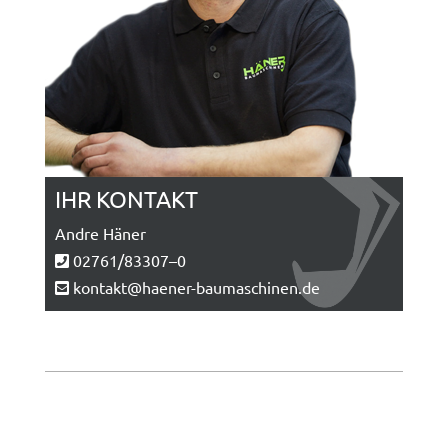
IHR KONTAKT
Andre Hän­er
02761/83307–0
kontakt@haener-baumaschinen.de