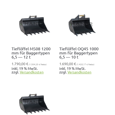
Tieflöffel MS08 1200
Tieflöffel OQ45 1000
mm für Baggertypen
mm für Baggertypen
6,5 — 12 t
6,5 — 10 t
1.790,00
€
1.690,00
€
(
1.504,20
€
Netto)
(
1.420,17
€
Netto)
inkl. 19 % MwSt.
inkl. 19 % MwSt.
zzgl.
Ver­sand­kosten
zzgl.
Ver­sand­kosten