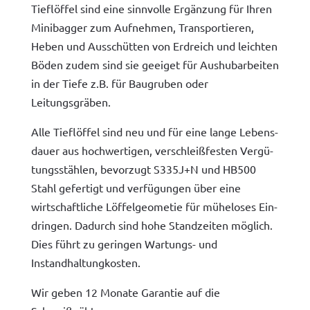
Tieflöf­fel sind eine sin­nvolle Ergänzung für Ihren
Mini­bag­ger zum Aufnehmen, Trans­portieren,
Heben und Auss­chüt­ten von Erdre­ich und leicht­en
Böden zudem sind sie geeiget für Aushubar­beit­en
in der Tiefe z.B. für Bau­gruben oder
Leitungsgräben.
Alle Tieflöf­fel sind neu und für eine lange Lebens­
dauer aus hochw­er­ti­gen, ver­schleißfesten Vergü­
tungsstählen, bevorzugt S335J+N und HB500
Stahl gefer­tigt und ver­fü­gun­gen über eine
wirtschaftliche Löf­fel­ge­ometie für müh­elos­es Ein­
drin­gen. Dadurch sind hohe Standzeit­en möglich.
Dies führt zu gerin­gen Wartungs- und
Instandhaltungkosten.
Wir geben 12 Monate Garantie auf die