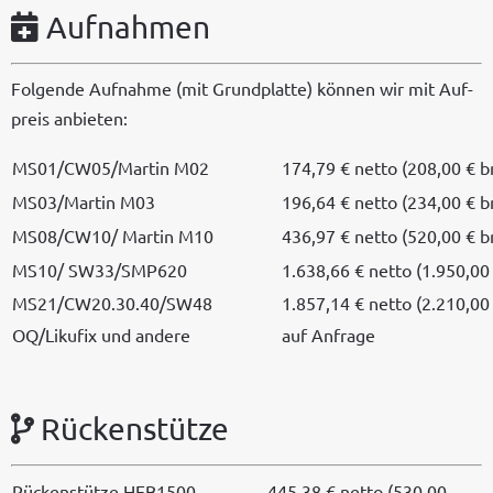
Aufnahmen
Fol­gende Auf­nahme (mit Grund­plat­te) kön­nen wir mit Auf­
preis anbieten:
MS01/CW05/Martin M02
174,79 € net­to (208,00 € b
MS03/Martin M03
196,64 € net­to (234,00 € b
MS08/CW10/ Mar­tin M10
436,97 € net­to (520,00 € b
MS10/ SW33/SMP620
1.638,66 € net­to (1.950,00
MS21/CW20.30.40/SW48
1.857,14 € net­to (2.210,00
OQ/Likufix und andere
auf Anfrage
Rückenstütze
Rück­en­stütze HEB1500-
445,38 € net­to (530,00