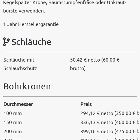
Kegelspal­ter Kro­ne, Baum­s­tumpfen­fräse oder Unkraut­
bürste verwenden.
1 Jahr Herstellergarantie
Schläuche
Schläuche mit
50,42 € net­to (60,00 €
Schlauchschutz
brutto)
Bohrkronen
Durchmess­er
Preis
100 mm
294,12 € net­to (350,00 € b
150 mm
336,13 € net­to (400,00 € b
200 mm
399,16 € net­to (475,00 € b
250 mm
420,17 € net­to (500,00 € b