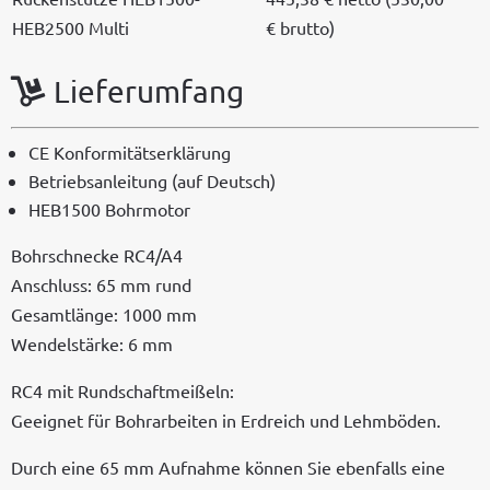
HEB2500 Multi
€ brutto)
Lieferumfang
CE Kon­for­mität­serk­lärung
Betrieb­san­leitung (auf Deutsch)
HEB1500 Bohrmo­tor
Bohrsch­necke RC4/A4
Anschluss: 65 mm rund
Gesamtlänge: 1000 mm
Wen­del­stärke: 6 mm
RC4 mit Rund­schaft­meißeln:
Geeignet für Bohrar­beit­en in Erdre­ich und Lehmböden.
Durch eine 65 mm Auf­nahme kön­nen Sie eben­falls eine