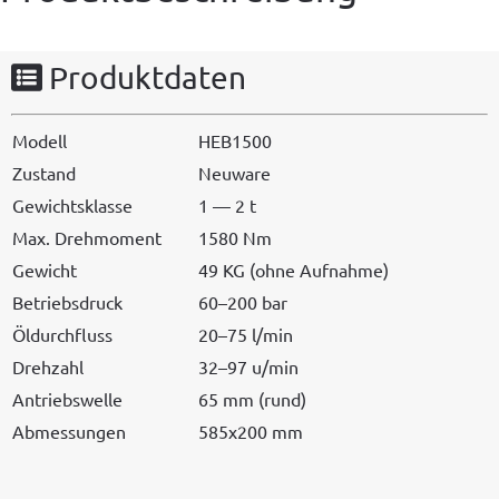
Produktdaten
Mod­ell
HEB1500
Zus­tand
Neuware
Gewicht­sklasse
1 — 2 t
Max. Drehmo­ment
1580 Nm
Gewicht
49 KG (ohne Aufnahme)
Betrieb­s­druck
60–200 bar
Öldurch­fluss
20–75 l/min
Drehzahl
32–97 u/min
Antrieb­swelle
65 mm (rund)
Abmes­sun­gen
585x200 mm