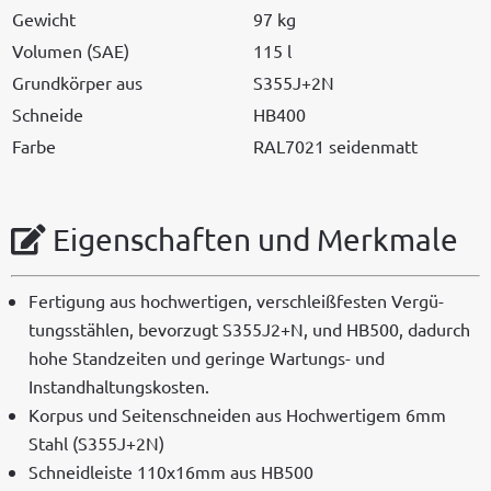
Gewicht
97 kg
Vol­u­men (SAE)
115 l
Grund­kör­p­er aus
S355J+2N
Schnei­de
HB400
Farbe
RAL7021 sei­den­matt
Eigenschaften und Merkmale
Fer­ti­gung aus hochw­er­ti­gen, ver­schleißfesten Vergü­
tungsstählen, bevorzugt S355J2+N, und HB500, dadurch
hohe Standzeit­en und geringe Wartungs- und
Instandhaltungskosten.
Kor­pus und Seit­en­schnei­den aus Hochw­er­tigem 6mm
Stahl (S355J+2N)
Schnei­dleiste 110x16mm aus HB500