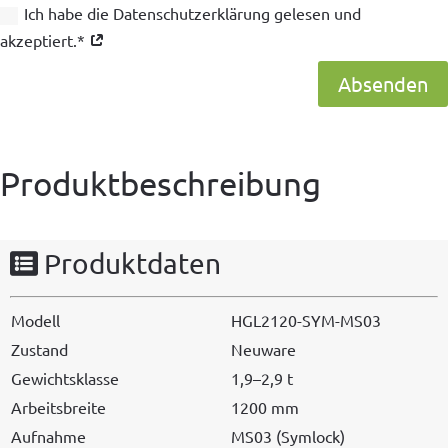
Ich habe die Datenschutzerklärung gelesen und
akzeptiert.*
Absenden
Produktbeschreibung
Produktdaten
Mod­ell
HGL2120-SYM-MS03
Zus­tand
Neuware
Gewicht­sklasse
1,9–2,9 t
Arbeits­bre­ite
1200 mm
Auf­nahme
MS03 (Sym­lock)