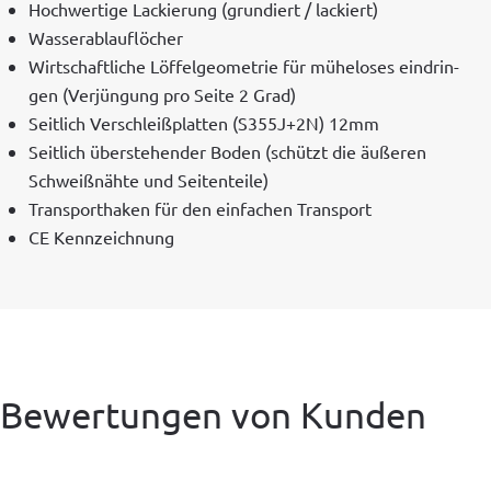
Hochw­er­tige Lack­ierung (grundiert / lackiert)
Wasser­ablau­flöch­er
Wirtschaftliche Löf­fel­ge­ome­trie für müh­elos­es ein­drin­
gen (Ver­jün­gung pro Seite 2 Grad)
Seitlich Ver­schleiß­plat­ten (S355J+2N) 12mm
Seitlich über­ste­hen­der Boden (schützt die äußeren
Schweißnähte und Seitenteile)
Trans­porthak­en für den ein­fachen Transport
CE Kennze­ich­nung
Bewertungen von Kunden