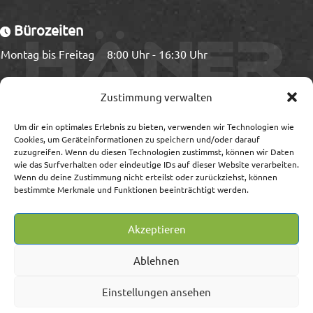
Bürozeiten
Montag bis Freitag
8:00 Uhr - 16:30 Uhr
Ladezeiten
Zustimmung verwalten
Montag bis Freitag
8:00 Uhr - 15:00 Uhr
Um dir ein optimales Erlebnis zu bieten, verwenden wir Technologien wie
Cookies, um Geräteinformationen zu speichern und/oder darauf
zuzugreifen. Wenn du diesen Technologien zustimmst, können wir Daten
wie das Surfverhalten oder eindeutige IDs auf dieser Website verarbeiten.
Wenn du deine Zustimmung nicht erteilst oder zurückziehst, können
Information
bestimmte Merkmale und Funktionen beeinträchtigt werden.
Impressum/Streitschlichtung
Akzeptieren
Datenschutz
AGB
Ablehnen
Widerrufsrecht/-formular
Lieferung, Versand, Zahlung
Einstellungen ansehen