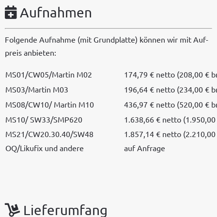
Aufnahmen
Fol­gende Auf­nahme (mit Grund­plat­te) kön­nen wir mit Auf­
preis anbieten:
MS01/CW05/Martin M02
174,79 € net­to (208,00 € b
MS03/Martin M03
196,64 € net­to (234,00 € b
MS08/CW10/ Mar­tin M10
436,97 € net­to (520,00 € b
MS10/ SW33/SMP620
1.638,66 € net­to (1.950,00
MS21/CW20.30.40/SW48
1.857,14 € net­to (2.210,00
OQ/Likufix und andere
auf Anfrage
Lieferumfang