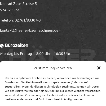
Konrad-Zuse-Straße 5
57462 Olpe
Telefon:
02761/83307-0
kontakt@haener-baumaschinen.de
Bürozeiten
Montag bis Freitag
8:00 Uhr - 16:30 Uhr
Ladezeiten
Zustimmung verwalten
Montag bis Freitag
8:00 Uhr - 15:00 Uhr
Um dir ein optimales Erlebnis zu bieten, verwenden wir Technologien wie
Cookies, um Geräteinformationen zu speichern und/oder darauf
zuzugreifen. Wenn du diesen Technologien zustimmst, können wir Daten
wie das Surfverhalten oder eindeutige IDs auf dieser Website verarbeiten.
Wenn du deine Zustimmung nicht erteilst oder zurückziehst, können
Information
bestimmte Merkmale und Funktionen beeinträchtigt werden.