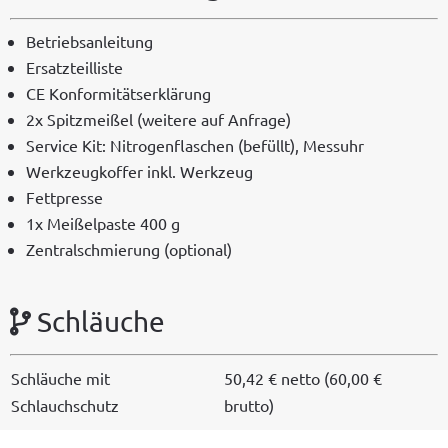
Betrieb­san­leitung
Ersatzteil­liste
CE Kon­for­mität­serk­lärung
2x Spitzmeißel (weit­ere auf Anfrage)
Ser­vice Kit: Nitro­gen­flaschen (befüllt), Messuhr
Werkzeugkof­fer inkl. Werkzeug
Fett­presse
1x Meißel­paste 400 g
Zen­tralschmierung (option­al)
Schläuche
Schläuche mit
50,42 € net­to (60,00 €
Schlauchschutz
brutto)