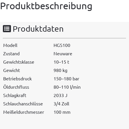
Produktbeschreibung
Produktdaten
Mod­ell
HGS100
Zus­tand
Neuware
Gewicht­sklasse
10–15 t
Gewicht
980 kg
Betrieb­s­druck
150–180 bar
Öldurch­fluss
80–110 l/min
Schlagkraft
2033 J
Schlauchan­schlüsse
3/4 Zoll
Meißel­durchmess­er
100 mm