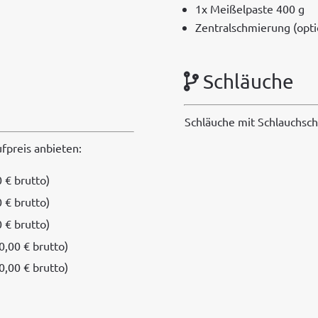
1x Meißel­paste 400 g
Zen­tralschmierung (optio
Schläuche
Schläuche mit Schlauchsc
f­preis anbieten:
0 € brutto)
0 € brutto)
0 € brutto)
0,00 € brutto)
0,00 € brutto)