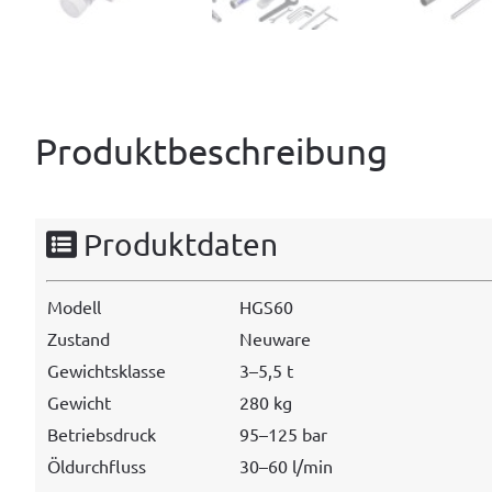
Produktbeschreibung
Produktdaten
Mod­ell
HGS60
Zus­tand
Neuware
Gewicht­sklasse
3–5,5 t
Gewicht
280 kg
Betrieb­s­druck
95–125 bar
Öldurch­fluss
30–60 l/min