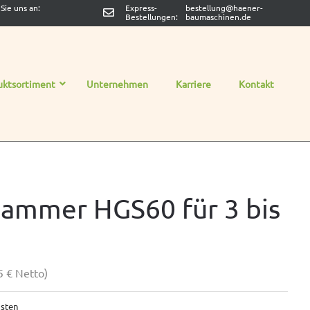
Sie uns an:
Express-
bestellung@haener-
Bestellungen:
baumaschinen.de
uktsortiment
Unternehmen
Karriere
Kontakt
hammer HGS60 für 3 bis
55
€
Netto)
sten