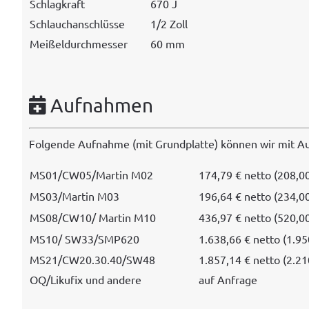
Schlagkraft
670 J
Schlauchan­schlüsse
1/2 Zoll
Meißel­durchmess­er
60 mm
Aufnahmen
Fol­gende Auf­nahme (mit Grund­plat­te) kön­nen wir mit Au
MS01/CW05/Martin M02
174,79 € net­to (208,0
MS03/Martin M03
196,64 € net­to (234,0
MS08/CW10/ Mar­tin M10
436,97 € net­to (520,0
MS10/ SW33/SMP620
1.638,66 € net­to (1.95
MS21/CW20.30.40/SW48
1.857,14 € net­to (2.21
OQ/Likufix und andere
auf Anfrage