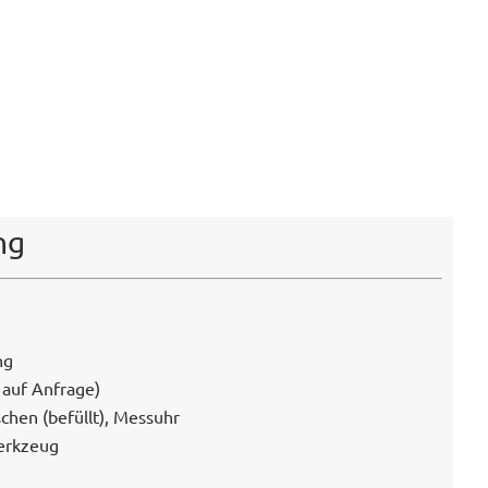
ng
ng
 auf Anfrage)
aschen (befüllt), Messuhr
Werkzeug