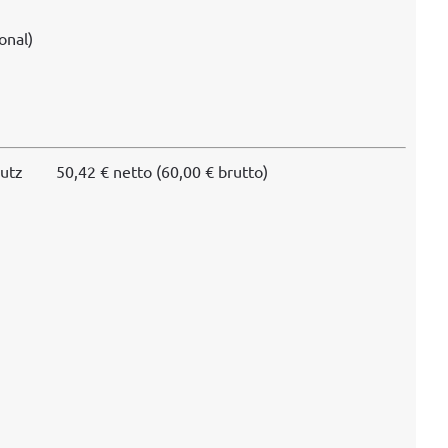
n­al)
hutz
50,42 € net­to (60,00 € brutto)