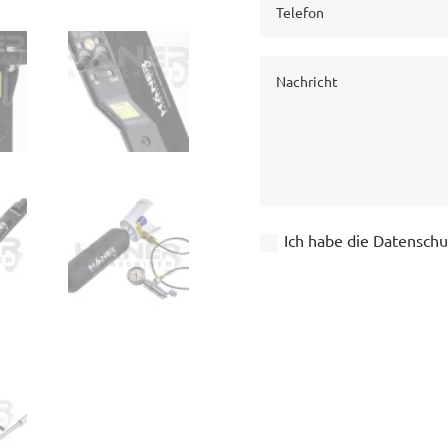
Ich habe die Datenschu
A
l
t
e
r
n
a