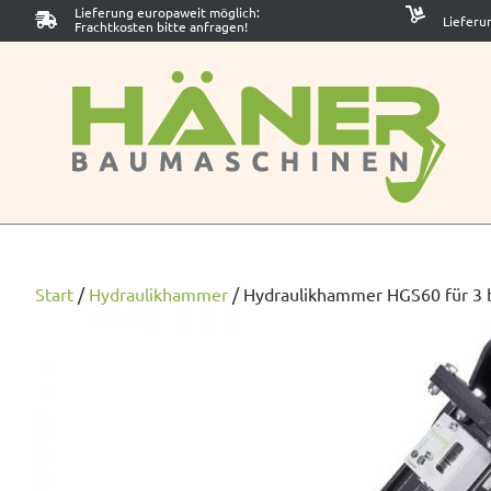
Lieferung europaweit möglich:
Lieferu
Frachtkosten bitte anfragen!
Start
/
Hydraulikhammer
/
Hydraulikhammer HGS60 für 3 bi