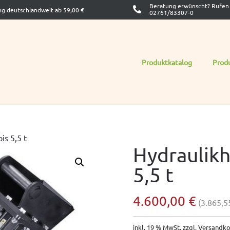
Beratung erwünscht? Rufen 
ng deutschlandweit ab 59,00 €
02761/83307-0
Produktkatalog
Prod
s 5,5 t
Hydraulik
5,5 t
4.600,00
€
(
3.865,
inkl. 19 % MwSt.
zzgl.
Versandko