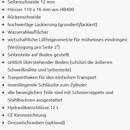
Seit­en­schnei­de 12 mm
Mess­er 110 x 16 mm aus HB400
Rück­en­schnei­de
hochw­er­tige Lack­ierung (grundiert/lackiert)
Wasser­ablau­flöch­er
wirtschaftliche Löf­fel­ge­ome­trie für müh­elos­es ein­drin­gen
(Ver­jün­gung pro Seite 2°)
Seit­en­teile auf Boden gestellt
seitlich über­ste­hen­der Boden (schützt die äußeren
Schweißnähte und Seitenteile)
Tran­porthak­en für den ein­fachen Transport
innen­liegende Schläuche zum Zylinder
alle beweglichen Teile sind mit Schmiernip­peln und
Stahlbuch­sen ausgestattet
Hydraulikan­schlüsse 12 L
CE Kennze­ich­nung
Drosselschrauben (option­al)