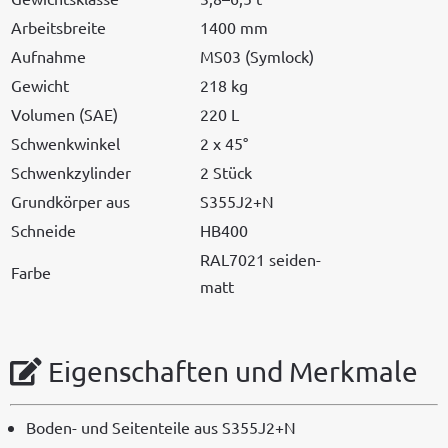
Arbeits­bre­ite
1400 mm
Auf­nahme
MS03 (Sym­lock)
Gewicht
218 kg
Vol­u­men (SAE)
220 L
Schwenkwinkel
2 x 45°
Schwenkzylin­der
2 Stück
Grund­kör­p­er aus
S355J2+N
Schnei­de
HB400
RAL7021 sei­den­
Farbe
matt
Eigenschaften und Merkmale
Boden- und Seit­en­teile aus S355J2+N