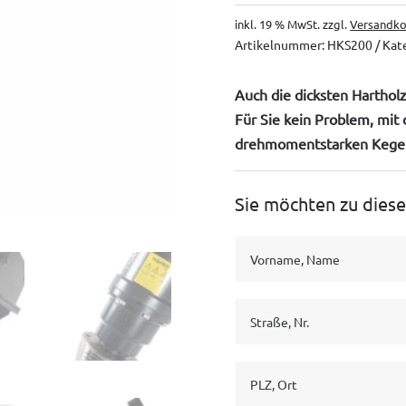
auf
inkl. 19 % MwSt.
zzgl.
Versandko
Kundenbewe
rtung
Artikelnummer:
HKS200
Kat
Auch die dicksten Hartho
Für Sie kein Problem, mit
drehmomentstarken Kegel
Sie möchten zu dies