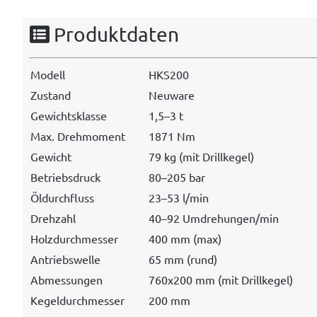
Produktdaten
Mod­ell
HKS200
Zus­tand
Neuware
Gewicht­sklasse
1,5–3 t
Max. Drehmo­ment
1871 Nm
Gewicht
79 kg (mit Drillkegel)
Betrieb­s­druck
80–205 bar
Öldurch­fluss
23–53 l/min
Drehzahl
40–92 Umdrehungen/min
Holz­durchmess­er
400 mm (max)
Antrieb­swelle
65 mm (rund)
Abmes­sun­gen
760x200 mm (mit Drillkegel)
Kegel­durchmess­er
200 mm