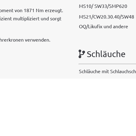
MS10/ SW33/SMP620
mo­ment von 1871 Nm erzeugt.
MS21/CW20.30.40/SW48
ient mul­ti­pliziert und sorgt
OQ/Likufix und andere
ohrerkro­nen verwenden.
Schläuche
Schläuche mit Schlauchsc