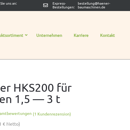
Sie uns an:
Express-
bestellung@haener-
Bestellungen:
baumaschinen.de
uktsortiment
Unternehmen
Karriere
Kontakt
ter HKS200 für
en 1,5 — 3 t
samtbewertungen
(
1
Kundenrezension)
81
€
Netto)