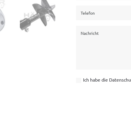
Ich habe die Datenschu
A
l
t
e
r