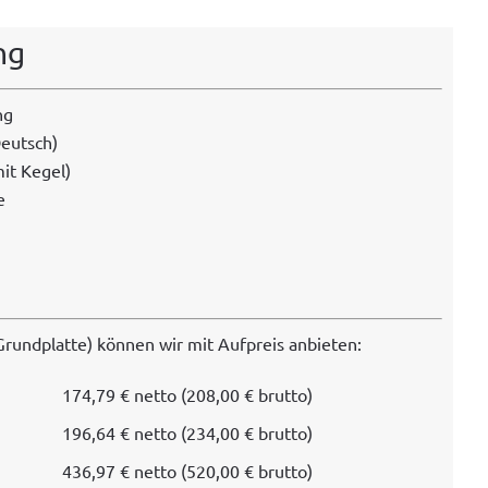
ng
ng
Deutsch)
it Kegel)
e
und­plat­te) kön­nen wir mit Auf­preis anbieten:
174,79 € net­to (208,00 € brutto)
196,64 € net­to (234,00 € brutto)
436,97 € net­to (520,00 € brutto)