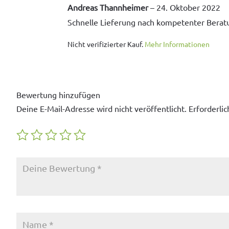
Bewertet
Andreas Thannheimer
–
24. Oktober 2022
mit
5
von 5
Schnelle Liefer­ung nach kom­pe­ten­ter Berat
Nicht verifizierter Kauf.
Mehr Informationen
Bewertung hinzufügen
Deine E-Mail-Adresse wird nicht veröffentlicht.
Erforderlic