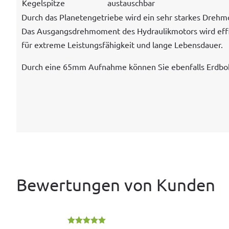
Kegel­spitze
aus­tauschbar
Durch das Plan­etengetriebe wird ein sehr starkes Dreh
Das Aus­gangs­drehmo­ment des Hydraulik­mo­tors wird effiz
für extreme Leis­tungs­fähigkeit und lange Lebensdauer.
Durch eine 65mm Auf­nahme kön­nen Sie eben­falls Erd­b
Bewertungen von Kunden