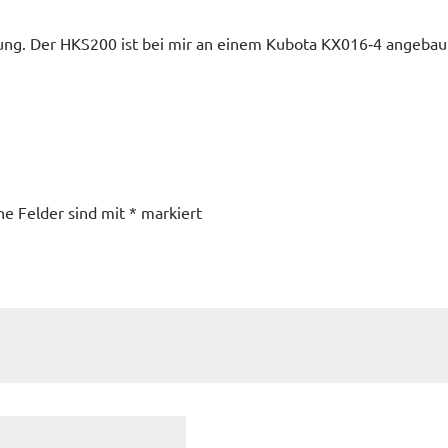
ung. Der HKS200 ist bei mir an einem Kub­o­ta KX016‑4 ange­baut 
he Felder sind mit
*
markiert