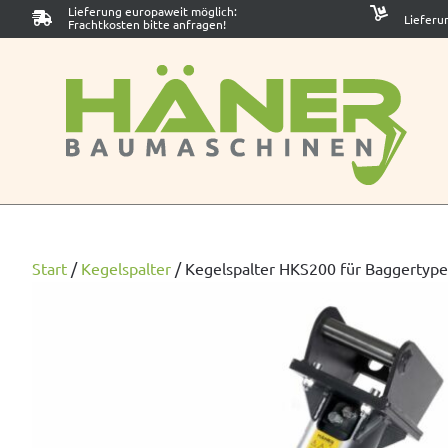
Lieferung europaweit möglich:
Lieferu
Frachtkosten bitte anfragen!
Start
/
Kegelspalter
/
Kegelspalter HKS200 für Baggertype