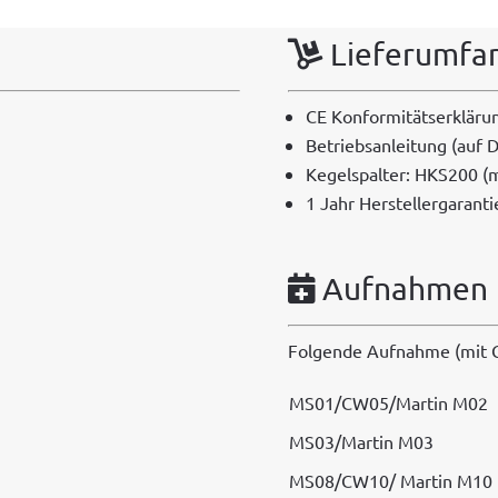
n
a
Lieferumfa
t
i
CE Kon­for­mität­serk­läru
v
Betrieb­san­leitung (auf 
e
Kegelspal­ter: HKS200 (m
:
1 Jahr Herstellergaranti
Aufnahmen
Fol­gende Auf­nahme (mit Gr
MS01/CW05/Martin M02
MS03/Martin M03
MS08/CW10/ Mar­tin M10