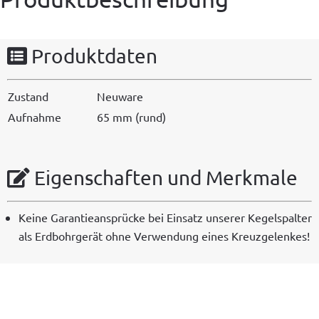
Produktdaten
Zus­tand
Neuware
Auf­nahme
65 mm (rund)
Eigenschaften und Merkmale
Keine Garantieansprücke bei Ein­satz unser­er Kegelspal­ter
als Erd­bohrg­erät ohne Ver­wen­dung eines Kreuzgelenkes!