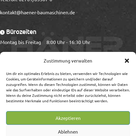
kontakt@haener-baumaschinen.de
Bürozeiten
Montag bis Freitag
8:00 Uhr - 16:30 Uhr
Ladezeiten
Zustimmung verwalten
Montag bis Freitag
8:00 Uhr - 15:00 Uhr
Um dir ein optimales Erlebnis zu bieten, verwenden wir Technologien wie
Cookies, um Geräteinformationen zu speichern und/oder darauf
zuzugreifen. Wenn du diesen Technologien zustimmst, können wir Daten
wie das Surfverhalten oder eindeutige IDs auf dieser Website verarbeiten.
Wenn du deine Zustimmung nicht erteilst oder zurückziehst, können
Information
bestimmte Merkmale und Funktionen beeinträchtigt werden.
Impressum/Streitschlichtung
Akzeptieren
Datenschutz
AGB
Ablehnen
Widerrufsrecht/-formular