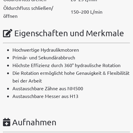
Öldurch­fluss schließen/
150–200 L/min
öffnen
Eigenschaften und Merkmale
Hochw­er­tige Hydraulikmotoren
Primär- und Sekundärabbruch
Höch­ste Effizienz durch 360° hydraulis­che Rotation
Die Rota­tion ermöglicht hohe Genauigkeit & Flex­i­bil­ität
bei der Arbeit
Aus­tauschbare Zähne aus NM500
Aus­tauschbare Mess­er aus H13
Aufnahmen