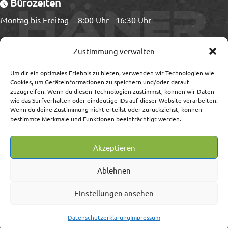
Bürozeiten
Montag bis Freitag
8:00 Uhr - 16:30 Uhr
Ladezeiten
Zustimmung verwalten
Montag bis Freitag
8:00 Uhr - 15:00 Uhr
Um dir ein optimales Erlebnis zu bieten, verwenden wir Technologien wie
Cookies, um Geräteinformationen zu speichern und/oder darauf
zuzugreifen. Wenn du diesen Technologien zustimmst, können wir Daten
wie das Surfverhalten oder eindeutige IDs auf dieser Website verarbeiten.
Wenn du deine Zustimmung nicht erteilst oder zurückziehst, können
Information
bestimmte Merkmale und Funktionen beeinträchtigt werden.
Impressum/Streitschlichtung
Akzeptieren
Datenschutz
AGB
Ablehnen
Widerrufsrecht/-formular
Lieferung, Versand, Zahlung
Einstellungen ansehen
Datenschutzerklärung
Impressum