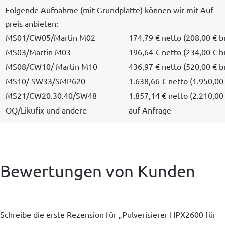
Fol­gende Auf­nahme (mit Grund­plat­te) kön­nen wir mit Auf­
preis anbieten:
MS01/CW05/Martin M02
174,79 € net­to (208,00 € b
MS03/Martin M03
196,64 € net­to (234,00 € b
MS08/CW10/ Mar­tin M10
436,97 € net­to (520,00 € b
MS10/ SW33/SMP620
1.638,66 € net­to (1.950,00
MS21/CW20.30.40/SW48
1.857,14 € net­to (2.210,00
OQ/Likufix und andere
auf Anfrage
Bewertungen von Kunden
Schreibe die erste Rezension für „Pulverisierer HPX2600 für