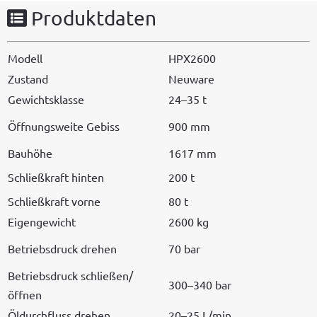
Produktdaten
Mod­ell
HPX2600
Zus­tand
Neuware
Gewicht­sklasse
24–35 t
Öff­nungsweite Gebiss
900 mm
Bauhöhe
1617 mm
Schließkraft hin­ten
200 t
Schließkraft vorne
80 t
Eigengewicht
2600 kg
Betrieb­s­druck drehen
70 bar
Betrieb­s­druck schließen/
300–340 bar
öffnen
Öldurch­fluss drehen
20–25 L/min