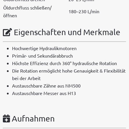
Öldurch­fluss schließen/
180–230 L/min
öffnen
Eigenschaften und Merkmale
Hochw­er­tige Hydraulikmotoren
Primär- und Sekundärabbruch
Höch­ste Effizienz durch 360° hydraulis­che Rotation
Die Rota­tion ermöglicht hohe Genauigkeit & Flex­i­bil­ität
bei der Arbeit
Aus­tauschbare Zähne aus NM500
Aus­tauschbare Mess­er aus H13
Aufnahmen