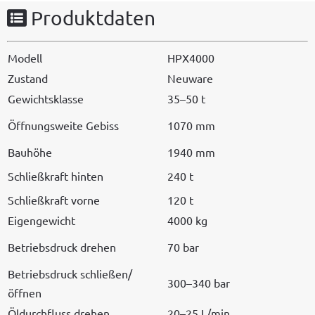
Produktdaten
Mod­ell
HPX4000
Zus­tand
Neuware
Gewicht­sklasse
35–50 t
Öff­nungsweite Gebiss
1070 mm
Bauhöhe
1940 mm
Schließkraft hin­ten
240 t
Schließkraft vorne
120 t
Eigengewicht
4000 kg
Betrieb­s­druck drehen
70 bar
Betrieb­s­druck schließen/
300–340 bar
öffnen
Öldurch­fluss drehen
20–25 L/min