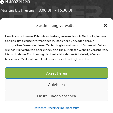
Bürozeiten
Montag bis Freitag
8:00 Uhr - 16:30 Uhr
Ladezeiten
Zustimmung verwalten
Montag bis Freitag
8:00 Uhr - 15:00 Uhr
Um dir ein optimales Erlebnis zu bieten, verwenden wir Technologien wie
Cookies, um Geräteinformationen zu speichern und/oder darauf
zuzugreifen. Wenn du diesen Technologien zustimmst, können wir Daten
wie das Surfverhalten oder eindeutige IDs auf dieser Website verarbeiten.
Wenn du deine Zustimmung nicht erteilst oder zurückziehst, können
Information
bestimmte Merkmale und Funktionen beeinträchtigt werden.
Impressum/Streitschlichtung
Akzeptieren
Datenschutz
AGB
Ablehnen
Widerrufsrecht/-formular
Lieferung, Versand, Zahlung
Einstellungen ansehen
Datenschutzerklärung
Impressum