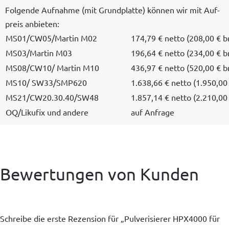
Fol­gende Auf­nahme (mit Grund­plat­te) kön­nen wir mit Auf­
preis anbieten:
MS01/CW05/Martin M02
174,79 € net­to (208,00 € b
MS03/Martin M03
196,64 € net­to (234,00 € b
MS08/CW10/ Mar­tin M10
436,97 € net­to (520,00 € b
MS10/ SW33/SMP620
1.638,66 € net­to (1.950,00
MS21/CW20.30.40/SW48
1.857,14 € net­to (2.210,00
OQ/Likufix und andere
auf Anfrage
Bewertungen von Kunden
Schreibe die erste Rezension für „Pulverisierer HPX4000 für