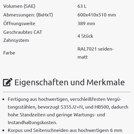
Vol­u­men (SAE)
63 L
Abmes­sun­gen: (BxHxT)
600x410x510 mm
Öff­nungsweite
389 mm
Geschraubtes CAT
4 Stück
Zahnsystem
RAL7021 sei­den­
Farbe
matt
Eigenschaften und Merkmale
Fer­ti­gung aus hochw­er­ti­gen, ver­schleißfesten Vergü­
tungsstählen, bevorzugt S355J2+N, und HB500, dadurch
hohe Standzeit­en und geringe Wartungs- und
Instandhaltungskosten.
Kor­pus und Seit­en­schnei­den aus hochw­er­tigem 6 mm