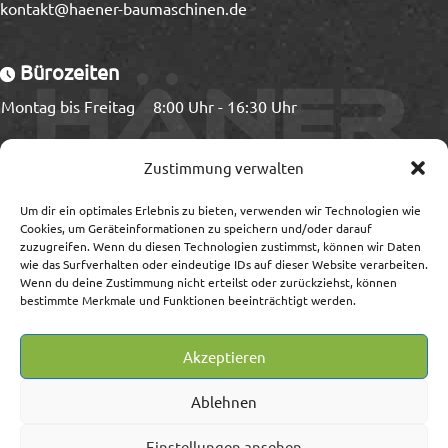
kontakt@haener-baumaschinen.de
Bürozeiten
Montag bis Freitag
8:00 Uhr - 16:30 Uhr
Ladezeiten
Zustimmung verwalten
Montag bis Freitag
8:00 Uhr - 15:00 Uhr
Um dir ein optimales Erlebnis zu bieten, verwenden wir Technologien wie
Cookies, um Geräteinformationen zu speichern und/oder darauf
zuzugreifen. Wenn du diesen Technologien zustimmst, können wir Daten
wie das Surfverhalten oder eindeutige IDs auf dieser Website verarbeiten.
Wenn du deine Zustimmung nicht erteilst oder zurückziehst, können
Information
bestimmte Merkmale und Funktionen beeinträchtigt werden.
Impressum/Streitschlichtung
Akzeptieren
Datenschutz
AGB
Ablehnen
Widerrufsrecht/-formular
Lieferung, Versand, Zahlung
Einstellungen ansehen