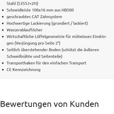
Stahl (S355J+2N)
Schnei­dleiste 100x16 mm aus HB500
geschraubtes CAT Zahnsystem
Hochw­er­tige Lack­ierung (grundiert / lackiert)
Wasser­ablau­flöch­er
Wirtschaftliche Löf­fel­ge­ome­trie für müh­elos­es Ein­drin­
gen (Ver­jün­gung pro Seite 2°)
Seitlich über­ste­hen­der Boden (schützt die äußeren
Schweißnähte und Seitenteile)
Trans­porthak­en für den ein­fachen Transport
CE Kennze­ich­nung
Bewertungen von Kunden