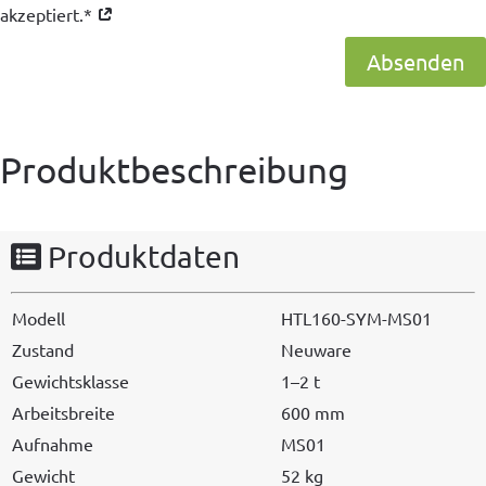
akzeptiert.*
Absenden
Produktbeschreibung
Produktdaten
Mod­ell
HTL160-SYM-MS01
Zus­tand
Neuware
Gewicht­sklasse
1–2 t
Arbeits­bre­ite
600 mm
Auf­nahme
MS01
Gewicht
52 kg