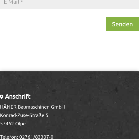
Senden
Anschrift
HÄNER Baumaschinen GmbH
Konrad-Zuse-Straße 5
57462 Olpe
Telefon:
02761/83307-0