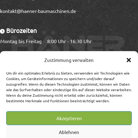
kontakt@haener-baumaschinen.de
Bürozeiten
Montag bis Freitag
8:00 Uhr - 16:30 Uhr
Ladezeiten
Zustimmung verwalten
Montag bis Freitag
8:00 Uhr - 15:00 Uhr
Um dir ein optimales Erlebnis zu bieten, verwenden wir Technologien wie
Cookies, um Geräteinformationen zu speichern und/oder darauf
zuzugreifen. Wenn du diesen Technologien zustimmst, können wir Daten
wie das Surfverhalten oder eindeutige IDs auf dieser Website verarbeiten.
Wenn du deine Zustimmung nicht erteilst oder zurückziehst, können
Information
bestimmte Merkmale und Funktionen beeinträchtigt werden.
Impressum/Streitschlichtung
Akzeptieren
Datenschutz
AGB
Ablehnen
Widerrufsrecht/-formular