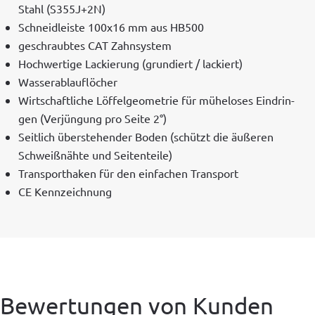
Stahl (S355J+2N)
Schnei­dleiste 100x16 mm aus HB500
geschraubtes CAT Zahnsystem
Hochw­er­tige Lack­ierung (grundiert / lackiert)
Wasser­ablau­flöch­er
Wirtschaftliche Löf­fel­ge­ome­trie für müh­elos­es Ein­drin­
gen (Ver­jün­gung pro Seite 2°)
Seitlich über­ste­hen­der Boden (schützt die äußeren
Schweißnähte und Seitenteile)
Trans­porthak­en für den ein­fachen Transport
CE Kennze­ich­nung
Bewertungen von Kunden