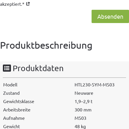
akzeptiert.*
Absenden
Produktbeschreibung
Produktdaten
Mod­ell
HTL230-SYM-MS03
Zus­tand
Neuware
Gewicht­sklasse
1,9–2,9 t
Arbeits­bre­ite
300 mm
Auf­nahme
MS03
Gewicht
48 kg