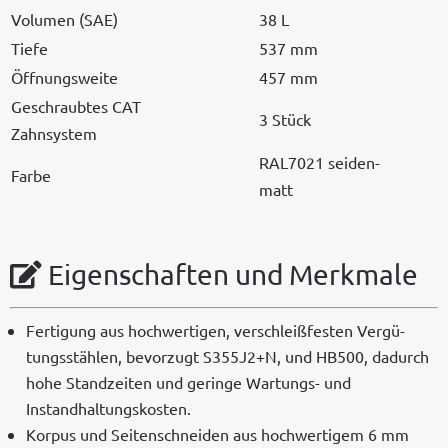
Vol­u­men (SAE)
38 L
Tiefe
537 mm
Öff­nungsweite
457 mm
Geschraubtes CAT
3 Stück
Zahnsystem
RAL7021 sei­den­
Farbe
matt
Eigenschaften und Merkmale
Fer­ti­gung aus hochw­er­ti­gen, ver­schleißfesten Vergü­
tungsstählen, bevorzugt S355J2+N, und HB500, dadurch
hohe Standzeit­en und geringe Wartungs- und
Instandhaltungskosten.
Kor­pus und Seit­en­schnei­den aus hochw­er­tigem 6 mm