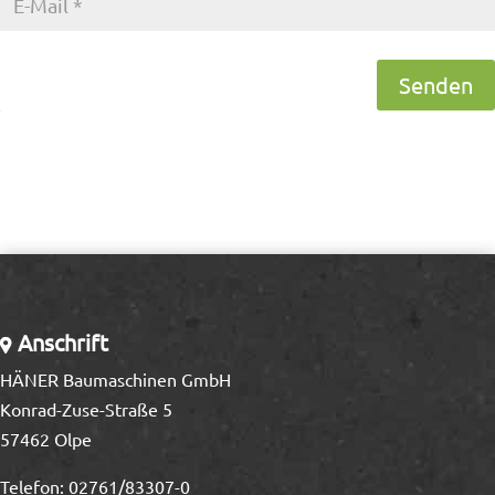
Senden
Anschrift
HÄNER Baumaschinen GmbH
Konrad-Zuse-Straße 5
57462 Olpe
Telefon:
02761/83307-0