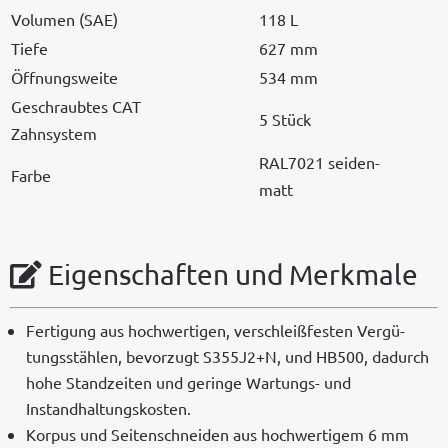
Vol­u­men (SAE)
118 L
Tiefe
627 mm
Öff­nungsweite
534 mm
Geschraubtes CAT
5 Stück
Zahnsystem
RAL7021 sei­den­
Farbe
matt
Eigenschaften und Merkmale
Fer­ti­gung aus hochw­er­ti­gen, ver­schleißfesten Vergü­
tungsstählen, bevorzugt S355J2+N, und HB500, dadurch
hohe Standzeit­en und geringe Wartungs- und
Instandhaltungskosten.
Kor­pus und Seit­en­schnei­den aus hochw­er­tigem 6 mm