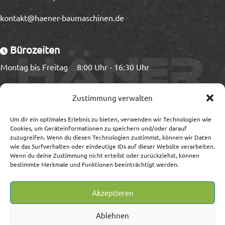
kontakt@haener-baumaschinen.de
Bürozeiten
Montag bis Freitag
8:00 Uhr - 16:30 Uhr
Ladezeiten
Zustimmung verwalten
Montag bis Freitag
8:00 Uhr - 15:00 Uhr
Um dir ein optimales Erlebnis zu bieten, verwenden wir Technologien wie
Cookies, um Geräteinformationen zu speichern und/oder darauf
zuzugreifen. Wenn du diesen Technologien zustimmst, können wir Daten
wie das Surfverhalten oder eindeutige IDs auf dieser Website verarbeiten.
Wenn du deine Zustimmung nicht erteilst oder zurückziehst, können
Information
bestimmte Merkmale und Funktionen beeinträchtigt werden.
Impressum/Streitschlichtung
Akzeptieren
Datenschutz
AGB
Ablehnen
Widerrufsrecht/-formular