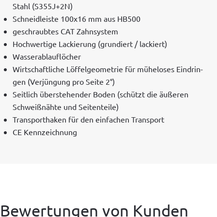
Stahl (S355J+2N)
Schnei­dleiste 100x16 mm aus HB500
geschraubtes CAT Zahnsystem
Hochw­er­tige Lack­ierung (grundiert / lackiert)
Wasser­ablau­flöch­er
Wirtschaftliche Löf­fel­ge­ome­trie für müh­elos­es Ein­drin­
gen (Ver­jün­gung pro Seite 2°)
Seitlich über­ste­hen­der Boden (schützt die äußeren
Schweißnähte und Seitenteile)
Trans­porthak­en für den ein­fachen Transport
CE Kennze­ich­nung
Bewertungen von Kunden