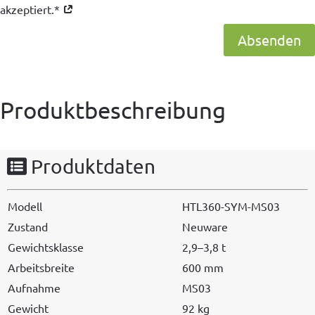
akzeptiert.*
Absenden
Produktbeschreibung
Produktdaten
Mod­ell
HTL360-SYM-MS03
Zus­tand
Neuware
Gewicht­sklasse
2,9–3,8 t
Arbeits­bre­ite
600 mm
Auf­nahme
MS03
Gewicht
92 kg