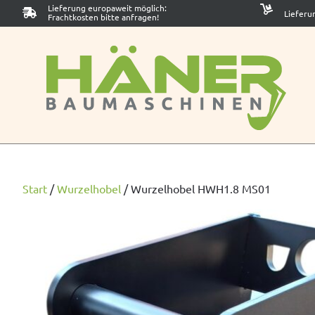
Lieferung europaweit möglich:
Lieferu
Frachtkosten bitte anfragen!
Start
/
Wurzelhobel
/
Wurzelhobel HWH1.8 MS01