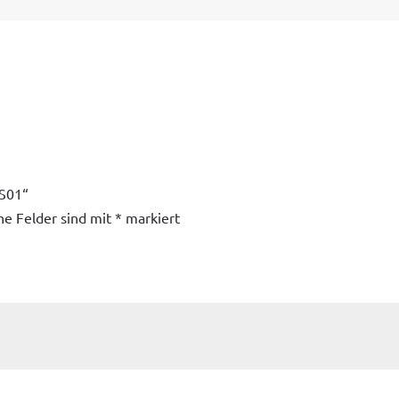
MS01“
he Felder sind mit
*
markiert