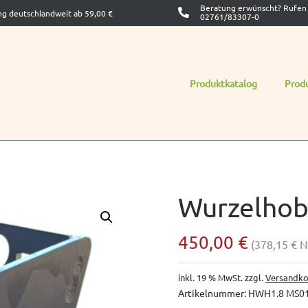
Beratung erwünscht? Rufen 
ng deutschlandweit ab 59,00 €
02761/83307-0
Produktkatalog
Prod
Wurzelho
450,00
€
(
378,15
€
N
inkl. 19 % MwSt.
zzgl.
Versandko
Artikelnummer:
HWH1.8 MS0