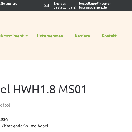
Sie uns an:
Express-
bestellung@haener-
Bestellungen:
baumaschinen.de
uktsortiment
Unternehmen
Karriere
Kontakt
bel HWH1.8 MS01
etto)
sten
1
Kategorie:
Wurzelhobel