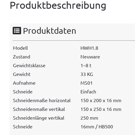
Produktbeschreibung
Produktdaten
Mod­ell
HWH1.8
Zus­tand
Neuware
Gewicht­sklasse
1–8 t
Gewicht
33 KG
Auf­nahme
MS01
Schnei­de
Ein­fach
Schnei­den­maße horizontal
150 x 200 x 16 mm
Schnei­den­maße vertikal
150 x 250 x 16 mm
Schnei­den­länge vertikal
250 mm
Schnei­de
16mm / HB500