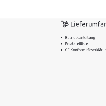
Lieferumfa
Betrieb­san­leitung
Ersatzteil­liste
CE Kon­for­mität­serk­läru